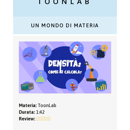
TOONLAB
UN MONDO DI MATERIA
Materia:
ToonLab
Durata:
1:42
Review: