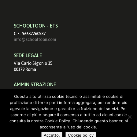
SCHOOLTOON - ETS
C.F.: 96637260587
info@schooltoon.com
SEDE LEGALE
Via Carlo Sigonio 15
00179 Roma
AMMINISTRAZIONE
schooltoonets@pec.it
Questo sito utilizza cookie tecnici o assimiliati e cookie di
info@schooltoon.com
profilazione di terze parti in forma aggregata, per rendere più
agevole la navigazione e garantire la fruizione dei servizi. Per
saperne di più o negare il consenso a tutti o ad alcuni cookie
consulta la nostra Cookie Policy. Chiudendo questo banner, si
acconsente all'uso dei cookie.
Accetto.
Cookie policy