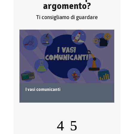
argomento?
Ti consigliamo di guardare
I vasi comunicanti
I 