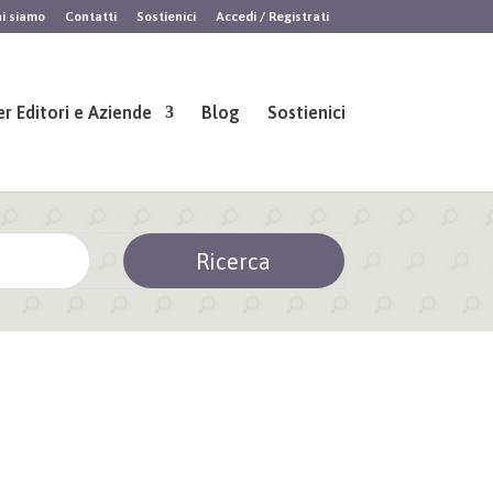
i siamo
Contatti
Sostienici
Accedi / Registrati
er Editori e Aziende
Blog
Sostienici