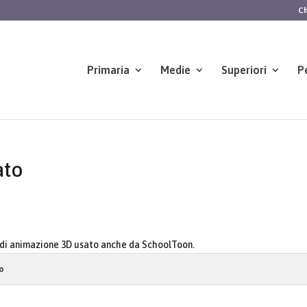
Ch
Primaria
Medie
Superiori
P
ato
 di animazione 3D usato anche da SchoolToon.
o