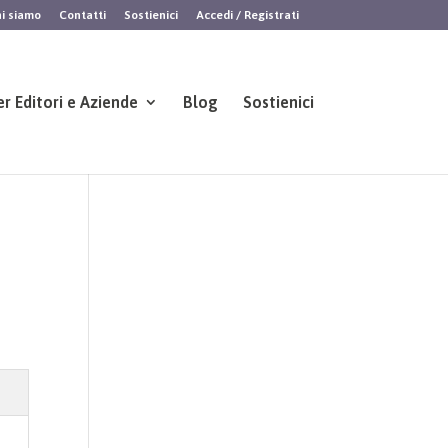
i siamo
Contatti
Sostienici
Accedi / Registrati
er Editori e Aziende
Blog
Sostienici