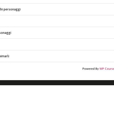
chi personaggi
sonaggi
nimarli
Powered By
WP Cours