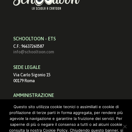
SCHOOLTOON - ETS
C.F.: 96637260587
info@schooltoon.com
SEDE LEGALE
Via Carlo Sigonio 15
00179 Roma
AMMINISTRAZIONE
schooltoonets@pec.it
Questo sito utilizza cookie tecnici o assimiliati e cookie di
info@schooltoon.com
profilazione di terze parti in forma aggregata, per rendere più
agevole la navigazione e garantire la fruizione dei servizi. Per
saperne di più o negare il consenso a tutti o ad alcuni cookie
consulta la nostra Cookie Policy. Chiudendo questo banner, si