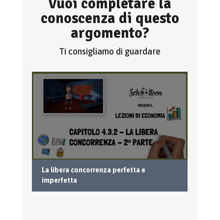
Vuoi completare la
conoscenza di questo
argomento?
Ti consigliamo di guardare
La libera concorrenza perfetta e
I 
imperfetta
Ma