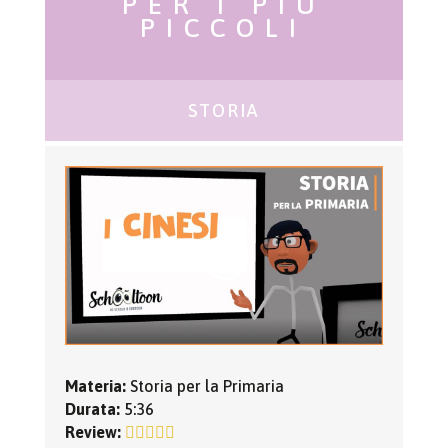
PER I PIÙ
PICCOLI
STORIA
Materia:
Storia per la Primaria
Durata:
5:36
Review: