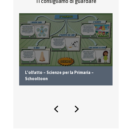
Ti consigliamo di guardare
La
L’olfatto – Scienze per la Primaria –
S
Schooltoon