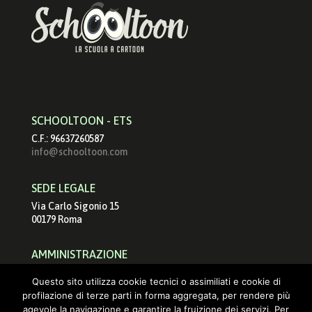
SCHOOLTOON - ETS
C.F.: 96637260587
info@schooltoon.com
SEDE LEGALE
Via Carlo Sigonio 15
00179 Roma
AMMINISTRAZIONE
schooltoonets@pec.it
Questo sito utilizza cookie tecnici o assimiliati e cookie di
info@schooltoon.com
profilazione di terze parti in forma aggregata, per rendere più
agevole la navigazione e garantire la fruizione dei servizi. Per