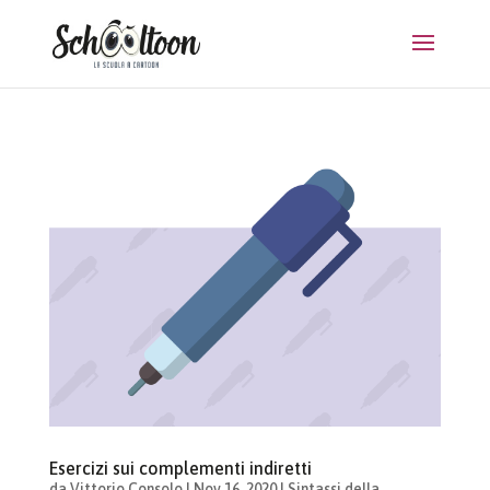
Esercizi sui complementi indiretti
da
Vittorio Consolo
|
Nov 16, 2020
|
Sintassi della