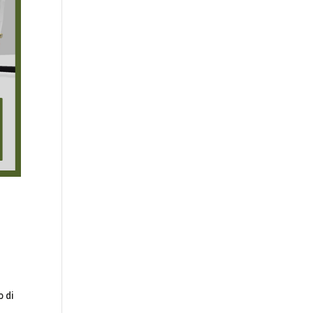
a
o di