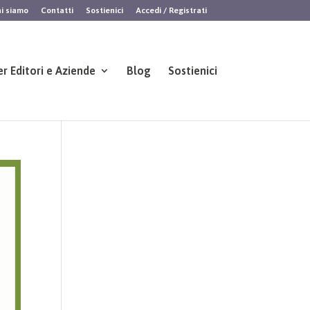
i siamo
Contatti
Sostienici
Accedi / Registrati
er Editori e Aziende
Blog
Sostienici