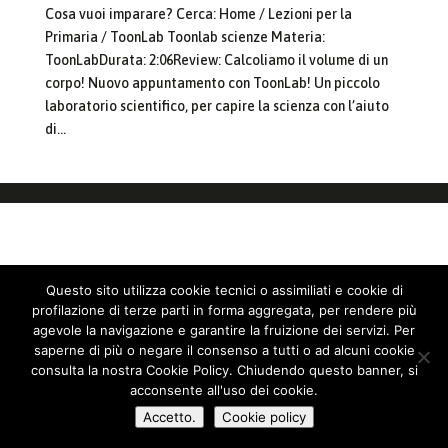
Cosa vuoi imparare? Cerca: Home / Lezioni per la
Primaria / ToonLab Toonlab scienze Materia:
ToonLabDurata: 2:06Review: Calcoliamo il volume di un
corpo! Nuovo appuntamento con ToonLab! Un piccolo
laboratorio scientifico, per capire la scienza con l’aiuto
di...
Questo sito utilizza cookie tecnici o assimiliati e cookie di
profilazione di terze parti in forma aggregata, per rendere più
agevole la navigazione e garantire la fruizione dei servizi. Per
saperne di più o negare il consenso a tutti o ad alcuni cookie
consulta la nostra Cookie Policy. Chiudendo questo banner, si
acconsente all'uso dei cookie.
Accetto.
Cookie policy