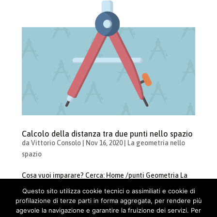
Calcolo della distanza tra due punti nello spazio
da
Vittorio Consolo
|
Nov 16, 2020
|
La geometria nello
spazio
Cosa vuoi imparare? Cerca: Home /punti Geometria La
geometria nelo spazio Materia: Geometria Durata: 3:57
Questo sito utilizza cookie tecnici o assimiliati e cookie di
Review: Calcolo della distanza tra due punti nello spazio
profilazione di terze parti in forma aggregata, per rendere più
Come si calcola la distanza tra due punti nello spazio?
agevole la navigazione e garantire la fruizione dei servizi. Per