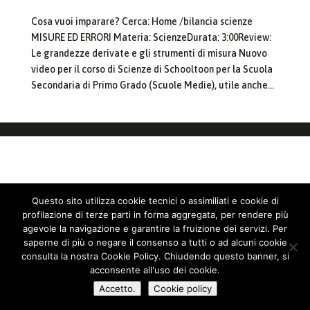
Cosa vuoi imparare? Cerca: Home /bilancia scienze
MISURE ED ERRORI Materia: ScienzeDurata: 3:00Review:
Le grandezze derivate e gli strumenti di misura Nuovo
video per il corso di Scienze di Schooltoon per la Scuola
Secondaria di Primo Grado (Scuole Medie), utile anche...
Questo sito utilizza cookie tecnici o assimiliati e cookie di
profilazione di terze parti in forma aggregata, per rendere più
agevole la navigazione e garantire la fruizione dei servizi. Per
saperne di più o negare il consenso a tutti o ad alcuni cookie
consulta la nostra Cookie Policy. Chiudendo questo banner, si
acconsente all'uso dei cookie.
Accetto.
Cookie policy