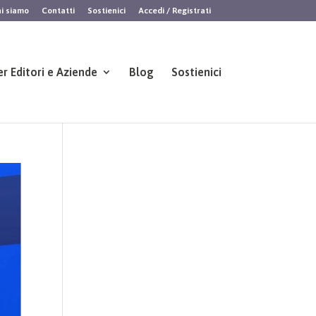
i siamo
Contatti
Sostienici
Accedi / Registrati
er Editori e Aziende
Blog
Sostienici