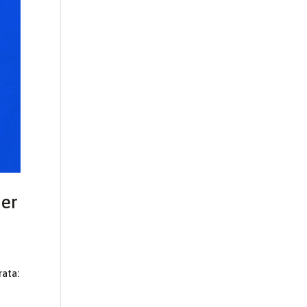
her
rata: