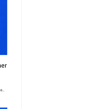
her
...