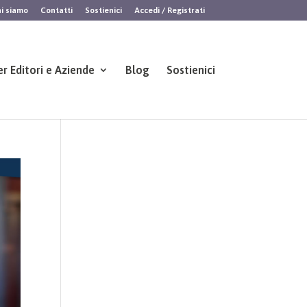
i siamo
Contatti
Sostienici
Accedi / Registrati
er Editori e Aziende
Blog
Sostienici