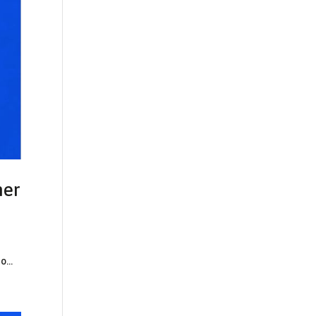
her
...