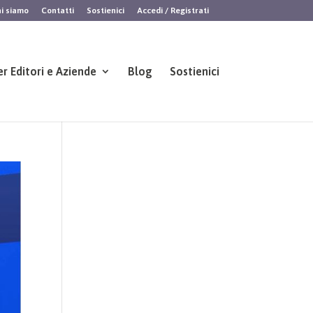
i siamo
Contatti
Sostienici
Accedi / Registrati
er Editori e Aziende
Blog
Sostienici