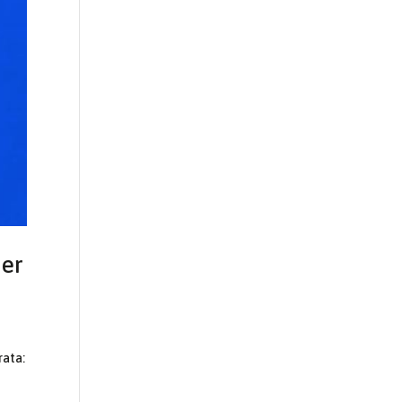
her
rata: