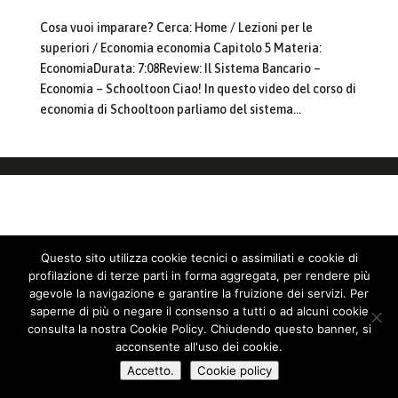
Cosa vuoi imparare? Cerca: Home / Lezioni per le
superiori / Economia economia Capitolo 5 Materia:
EconomiaDurata: 7:08Review: Il Sistema Bancario –
Economia – Schooltoon Ciao! In questo video del corso di
economia di Schooltoon parliamo del sistema...
Questo sito utilizza cookie tecnici o assimiliati e cookie di
profilazione di terze parti in forma aggregata, per rendere più
agevole la navigazione e garantire la fruizione dei servizi. Per
saperne di più o negare il consenso a tutti o ad alcuni cookie
consulta la nostra Cookie Policy. Chiudendo questo banner, si
acconsente all'uso dei cookie.
Accetto.
Cookie policy