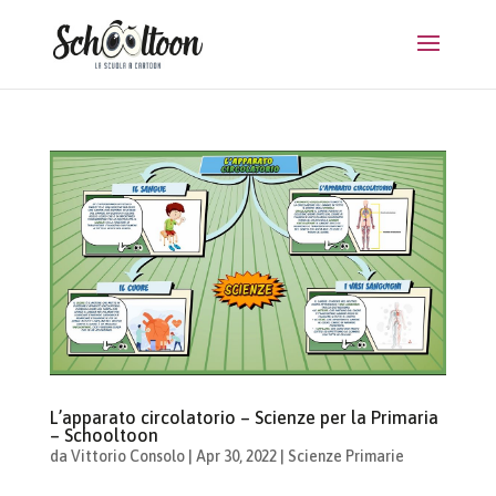
L’apparato circolatorio – Scienze per la Primaria
– Schooltoon
da
Vittorio Consolo
|
Apr 30, 2022
|
Scienze Primarie