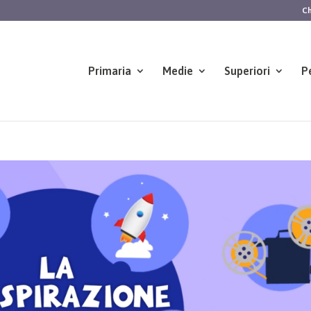
Ch
Primaria
Medie
Superiori
P