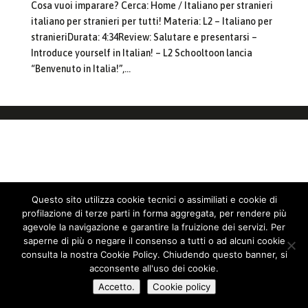
Cosa vuoi imparare? Cerca: Home / Italiano per stranieri
italiano per stranieri per tutti! Materia: L2 – Italiano per
stranieriDurata: 4:34Review: Salutare e presentarsi –
Introduce yourself in Italian! – L2 Schooltoon lancia
“Benvenuto in Italia!”,...
Questo sito utilizza cookie tecnici o assimiliati e cookie di
profilazione di terze parti in forma aggregata, per rendere più
agevole la navigazione e garantire la fruizione dei servizi. Per
saperne di più o negare il consenso a tutti o ad alcuni cookie
consulta la nostra Cookie Policy. Chiudendo questo banner, si
acconsente all'uso dei cookie.
Accetto.
Cookie policy