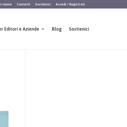
i siamo
Contatti
Sostienici
Accedi / Registrati
er Editori e Aziende
Blog
Sostienici