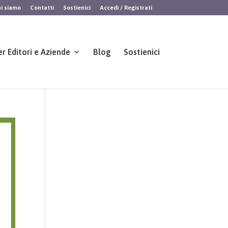
i siamo
Contatti
Sostienici
Accedi / Registrati
er Editori e Aziende
Blog
Sostienici