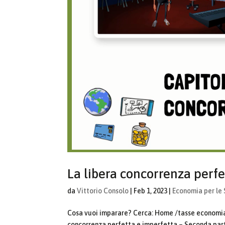
La libera concorrenza perfe
da
Vittorio Consolo
|
Feb 1, 2023
|
Economia per le 
Cosa vuoi imparare? Cerca: Home /tasse economia
concorrenza perfetta e imperfetta – Seconda part