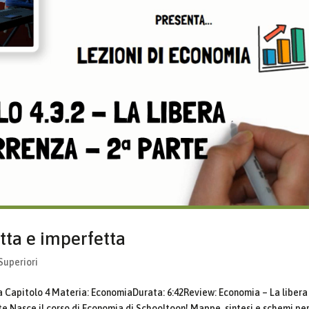
tta e imperfetta
Superiori
 Capitolo 4 Materia: EconomiaDurata: 6:42Review: Economia – La libera
e Nasce il corso di Economia di Schooltoon! Mappe, sintesi e schemi pe