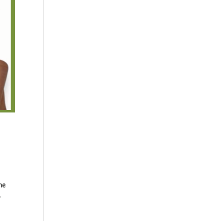
–
me
o