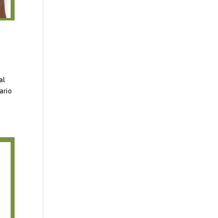
al
ario