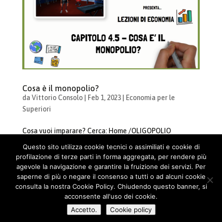
Cosa è il monopolio?
da
Vittorio Consolo
|
Feb 1, 2023
|
Economia per le
Superiori
Cosa vuoi imparare? Cerca: Home /OLIGOPOLIO
economia Capitolo 4 Materia: EconomiaDurata:
Questo sito utilizza cookie tecnici o assimiliati e cookie di
6:51Review: Economia – Cosa è un monopolio? Nasce il
profilazione di terze parti in forma aggregata, per rendere più
corso di Economia di Schooltoon! Mappe, sintesi e schemi
agevole la navigazione e garantire la fruizione dei servizi. Per
per imparare tutto sui bisogni, sui beni, sui servizi, sulla...
saperne di più o negare il consenso a tutti o ad alcuni cookie
consulta la nostra Cookie Policy. Chiudendo questo banner, si
acconsente all'uso dei cookie.
« Post precedenti
Accetto.
Cookie policy