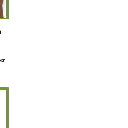
a
oon