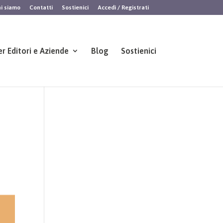
i siamo
Contatti
Sostienici
Accedi / Registrati
er Editori e Aziende
Blog
Sostienici