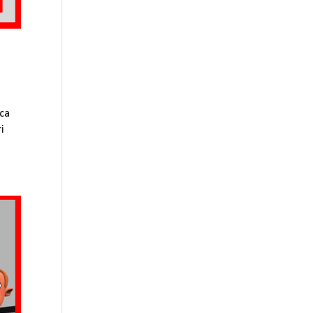
ica
ri