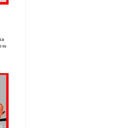
ica
o su