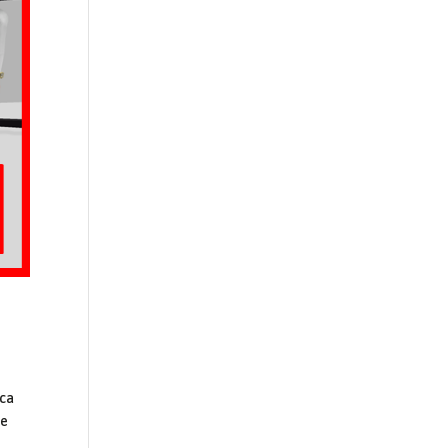
ica
ne