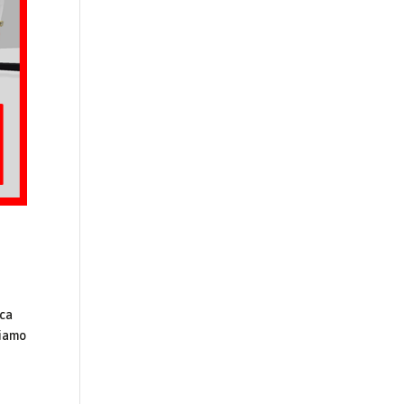
ica
ciamo