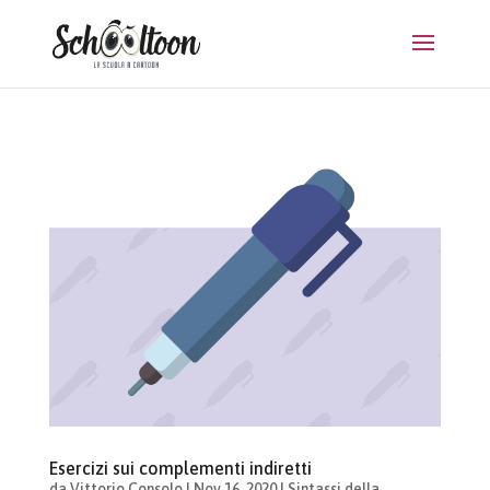
Esercizi sui complementi indiretti
da
Vittorio Consolo
|
Nov 16, 2020
|
Sintassi della