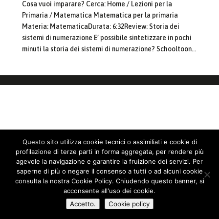
Cosa vuoi imparare? Cerca: Home / Lezioni per la
Primaria / Matematica Matematica per la primaria
Materia: MatematicaDurata: 6:32Review: Storia dei
sistemi di numerazione E’ possibile sintetizzare in pochi
minuti la storia dei sistemi di numerazione? Schooltoon...
Questo sito utilizza cookie tecnici o assimiliati e cookie di
profilazione di terze parti in forma aggregata, per rendere più
agevole la navigazione e garantire la fruizione dei servizi. Per
saperne di più o negare il consenso a tutti o ad alcuni cookie
consulta la nostra Cookie Policy. Chiudendo questo banner, si
acconsente all'uso dei cookie.
Accetto.
Cookie policy