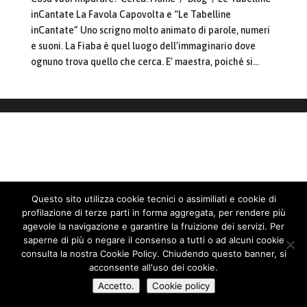
inCantate La Favola Capovolta e “Le Tabelline
inCantate” Uno scrigno molto animato di parole, numeri
e suoni. La Fiaba è quel luogo dell’immaginario dove
ognuno trova quello che cerca. E’ maestra, poiché si...
Questo sito utilizza cookie tecnici o assimiliati e cookie di
profilazione di terze parti in forma aggregata, per rendere più
agevole la navigazione e garantire la fruizione dei servizi. Per
saperne di più o negare il consenso a tutti o ad alcuni cookie
consulta la nostra Cookie Policy. Chiudendo questo banner, si
acconsente all'uso dei cookie.
Accetto.
Cookie policy