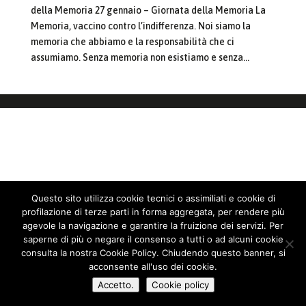
della Memoria 27 gennaio – Giornata della Memoria La
Memoria, vaccino contro l’indifferenza. Noi siamo la
memoria che abbiamo e la responsabilità che ci
assumiamo. Senza memoria non esistiamo e senza...
Questo sito utilizza cookie tecnici o assimiliati e cookie di
profilazione di terze parti in forma aggregata, per rendere più
agevole la navigazione e garantire la fruizione dei servizi. Per
saperne di più o negare il consenso a tutti o ad alcuni cookie
consulta la nostra Cookie Policy. Chiudendo questo banner, si
acconsente all'uso dei cookie.
Accetto.
Cookie policy