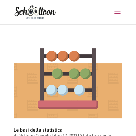
Le basi della statistica
da
Vittorio Consolo
|
Ago 17, 2022
|
Statistica per le