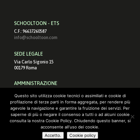
SCHOOLTOON - ETS
C.F.: 96637260587
info@schooltoon.com
SEDE LEGALE
Via Carlo Sigonio 15
00179 Roma
AMMINISTRAZIONE
schooltoonets@pec.it
Questo sito utilizza cookie tecnici o assimiliati e cookie di
info@schooltoon.com
profilazione di terze parti in forma aggregata, per rendere più
agevole la navigazione e garantire la fruizione dei servizi. Per
saperne di più o negare il consenso a tutti o ad alcuni cookie
consulta la nostra Cookie Policy. Chiudendo questo banner, si
acconsente all'uso dei cookie.
Accetto.
Cookie policy