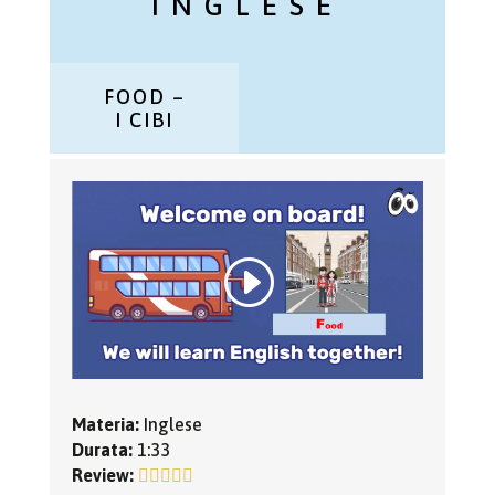
INGLESE
FOOD –
I CIBI
Materia:
Inglese
Durata:
1:33
Review: