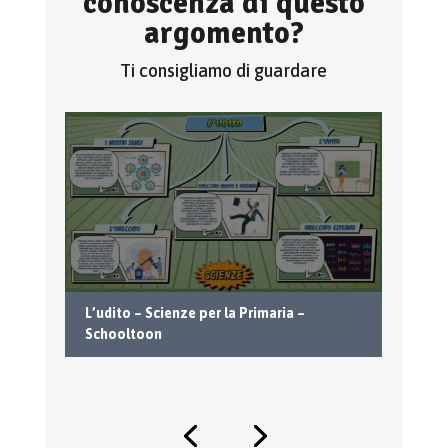
conoscenza di questo
argomento?
Ti consigliamo di guardare
Il
L’udito – Scienze per la Primaria –
– 
Schooltoon