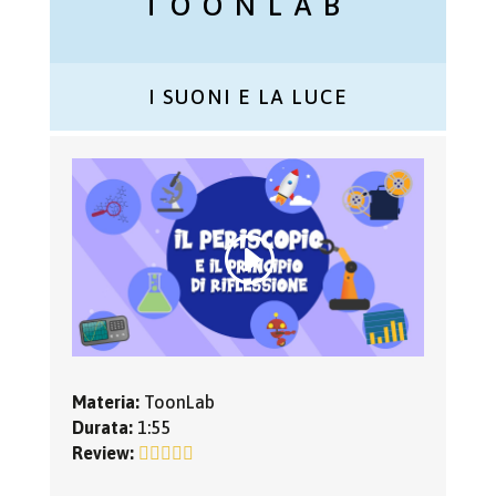
TOONLAB
I SUONI E LA LUCE
Materia:
ToonLab
Durata:
1:55
Review: