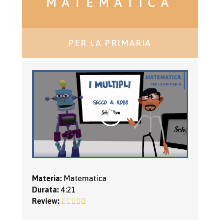
MATEMATICA
PER LA PRIMARIA
Materia:
Matematica
Durata:
4:21
Review: