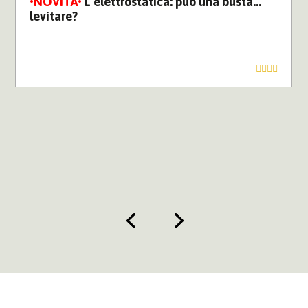
L’elettrostatica: può una busta…
levitare?