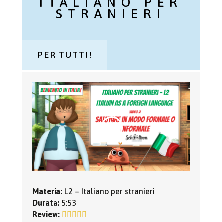
ITALIANO PER
STRANIERI
PER TUTTI!
Materia:
L2 – Italiano per stranieri
Durata:
5:53
Review: