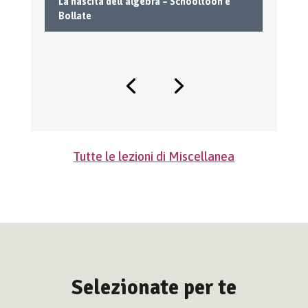
La nascita dell’algebra – Schooltoon e
La
Bollate
Bo
Tutte le lezioni di Miscellanea
Selezionate per te