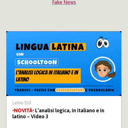
Fake News
Latino SS1
Latino SS2
L’analisi logica, in italiano e in
latino – Video 3