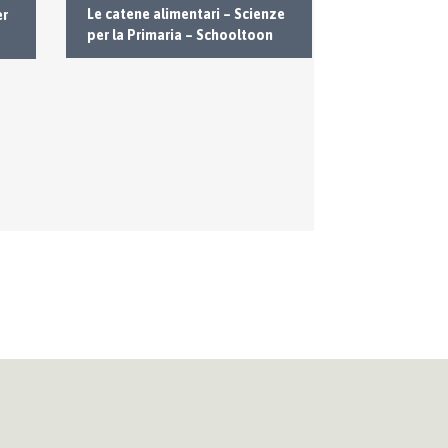
Gli ecosistem
Le catene alimentari – Scienze
er
Primaria – S
per la Primaria – Schooltoon