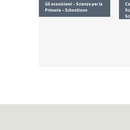
Gli ecosistemi – Scienze per la
ri – Scienze
Co
Primaria – Schooltoon
Schooltoon
Sc
Sc