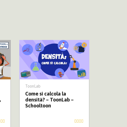
ToonLab
L'Iliade
Come si calcola la
L’Iliade –
,
densità? – ToonLab –
Schooltoon