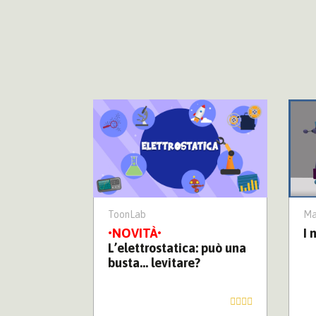
ToonLab
Ma
ostatica: di
I 
L’elettrostatica: può una
busta… levitare?