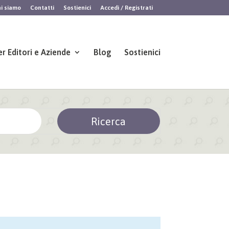
i siamo
Contatti
Sostienici
Accedi / Registrati
er Editori e Aziende
Blog
Sostienici