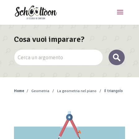
Cosa vuoi imparare?
Home
/
Geometria
/
La geometria nel piano
/
Il triangolo