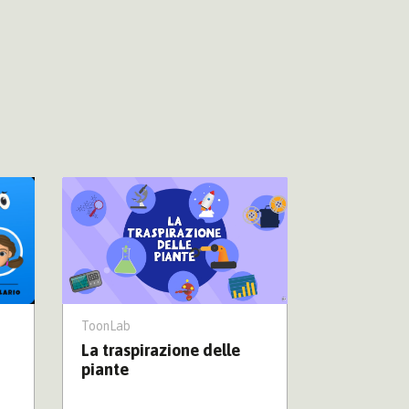
ToonLab
ToonLab
La traspirazione delle
I colori –
piante
Schooltoo