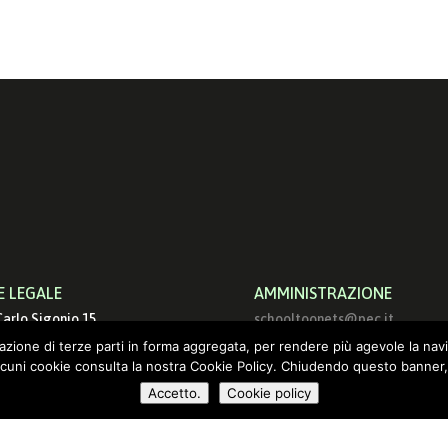
E LEGALE
AMMINISTRAZIONE
Carlo Sigonio 15
schooltoonets@pec.it
9 Roma
info@schooltoon.com
ilazione di terze parti in forma aggregata, per rendere più agevole la nav
lcuni cookie consulta la nostra Cookie Policy. Chiudendo questo banner,
Accetto.
Cookie policy