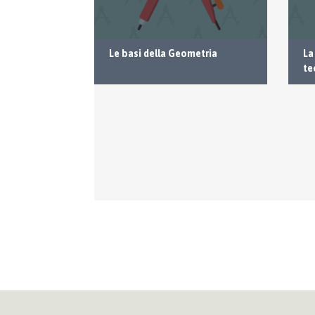
erchio
Le basi della Geometria
La
te