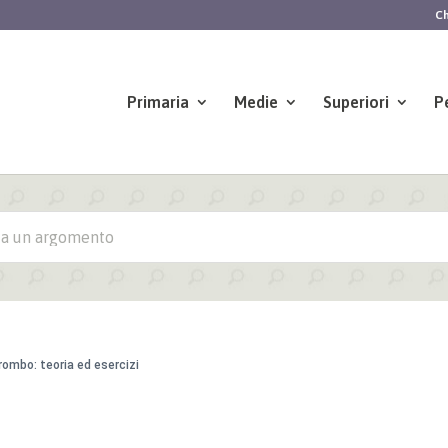
Ch
Primaria
Medie
Superiori
P
 rombo: teoria ed esercizi