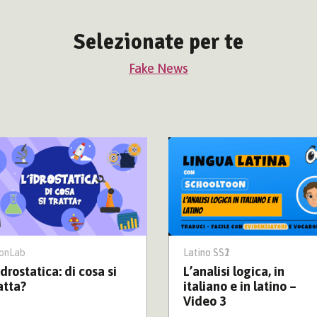
Selezionate per te
Fake News
onLab
Latino SS1
Latino SS2
idrostatica: di cosa si
L’analisi logica, in
atta?
italiano e in latino –
Video 3