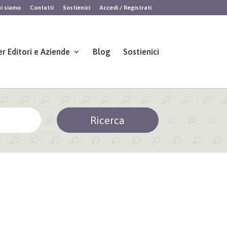
i siamo
Contatti
Sostienici
Accedi / Registrati
er Editori e Aziende
Blog
Sostienici