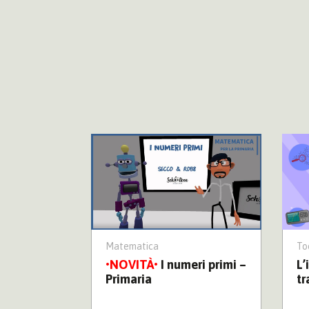
Matematica
To
si calcola
I numeri primi –
L’
oonLab –
Primaria
tr