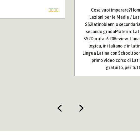
Cosa vuoi imparare?Hom
Lezioni per le Medie / Lat
SS2latinobiennio secondaria
secondo gradoMateria: Lat
SS2Durata: 6:20Review: L'anal
logica, in italiano e in latin
Lingua Latina con Schooltoon!
primo video corso di Lati
gratuito, per tutti