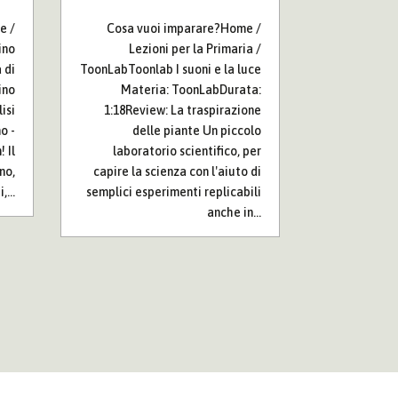
Cosa vuoi imparare?Home /
e /
Lezioni per la Primaria /
ino
ToonLabToonlab I suoni e la luce
 di
Materia: ToonLabDurata:
ino
1:18Review: La traspirazione
isi
delle piante Un piccolo
o -
laboratorio scientifico, per
 Il
capire la scienza con l'aiuto di
no,
semplici esperimenti replicabili
,...
anche in...