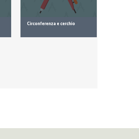
Circonferenza e cerchio
Le basi dell