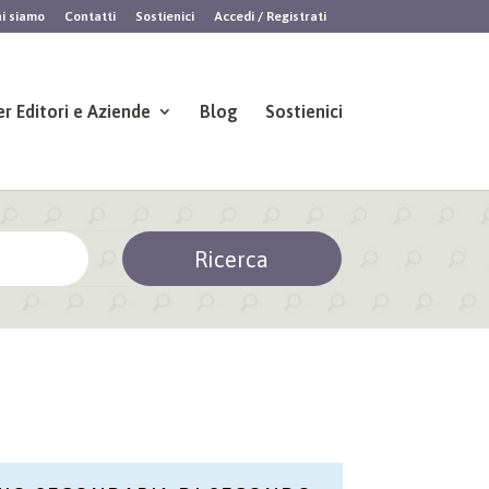
i siamo
Contatti
Sostienici
Accedi / Registrati
er Editori e Aziende
Blog
Sostienici