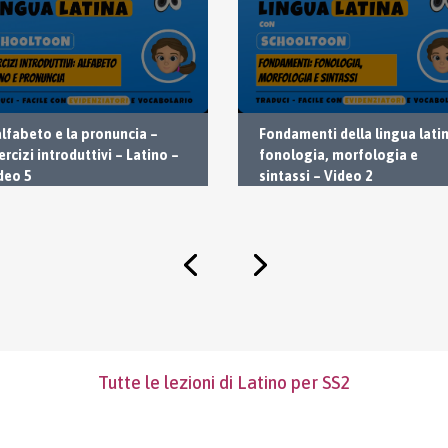
Fondamenti della lingua latin
alfabeto e la pronuncia –
fonologia, morfologia e
ercizi introduttivi – Latino –
sintassi – Video 2
deo 5
Tutte le lezioni di Latino per SS2