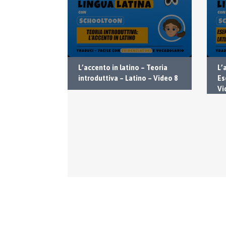
ino – Teoria
L’accento in latino – Teoria
L’
no – Video 10
introduttiva – Latino – Video 8
Es
Vi