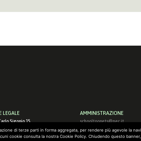
E LEGALE
AMMINISTRAZIONE
Carlo Sigonio 15
schooltoonets@pec.it
9 Roma
info@schooltoon.com
ilazione di terze parti in forma aggregata, per rendere più agevole la nav
lcuni cookie consulta la nostra Cookie Policy. Chiudendo questo banner,