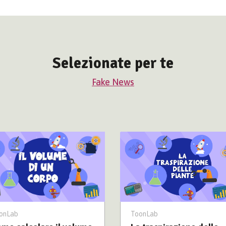
Selezionate per te
Fake News
ToonLab
onLab