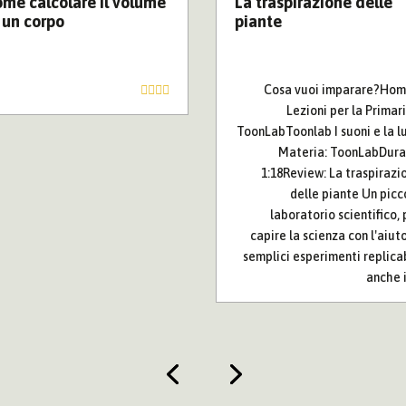
La traspirazione delle
me calcolare il volume
piante
 un corpo
Cosa vuoi imparare?Hom
Lezioni per la Primari
ToonLabToonlab I suoni e la l
Materia: ToonLabDura
1:18Review: La traspirazi
delle piante Un picc
laboratorio scientifico, 
capire la scienza con l'aiuto
semplici esperimenti replicab
anche in