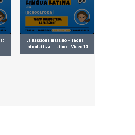
a:
La flessione in latino – Teoria
L’accento in 
introduttiva – Latino – Video 10
introduttiva 