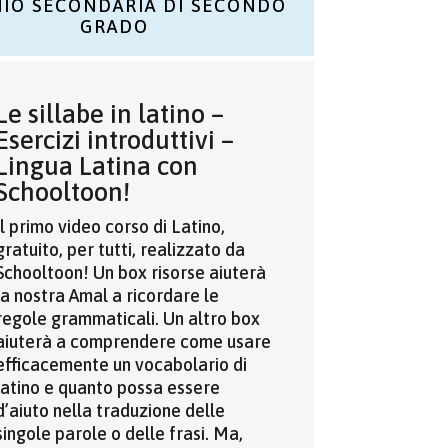
NIO SECONDARIA DI SECONDO
GRADO
Le sillabe in latino –
Esercizi introduttivi
–
Lingua Latina con
Schooltoon!
Il primo video corso di Latino,
gratuito, per tutti, realizzato da
Schooltoon! Un box risorse aiuterà
la nostra Amal a ricordare le
regole grammaticali. Un altro box
aiuterà a comprendere come usare
efficacemente un vocabolario di
latino e quanto possa essere
d’aiuto nella traduzione delle
singole parole o delle frasi. Ma,