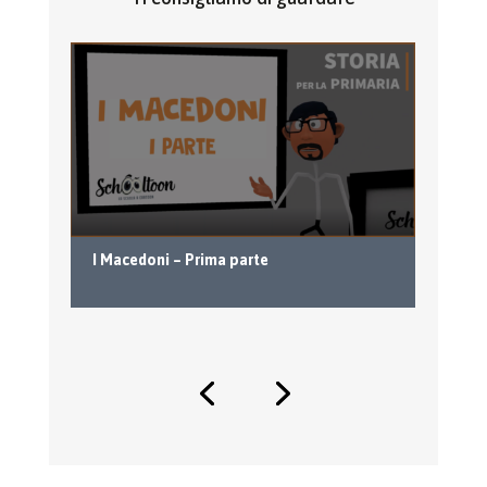
I Macedoni – Prima parte
La