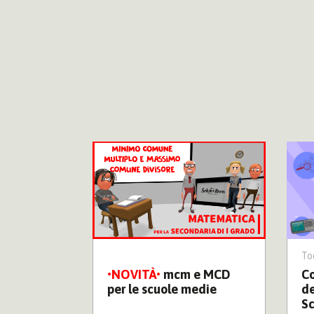
cuola Media
To
è un
mcm e MCD
Co
colare
per le scuole medie
de
S