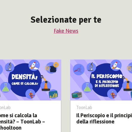
Selezionate per te
Fake News
onLab
ToonLab
me si calcola la
Il Periscopio e il princip
nsità? – ToonLab –
della riflessione
chooltoon