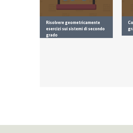
 sistemi con
Risolvere geometricamente
Co
ndo grado
esercizi sui sistemi di secondo
gr
grado