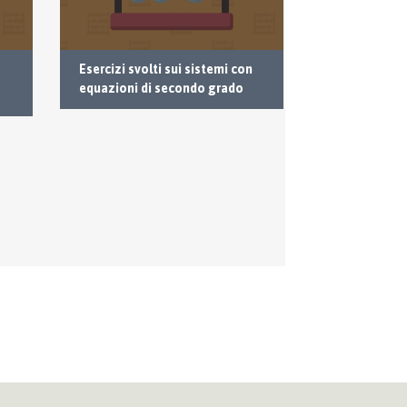
Esercizi svolti sui sistemi con
Risolvere g
equazioni di secondo grado
esercizi sui 
grado