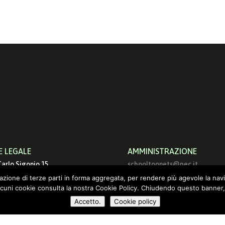
E LEGALE
AMMINISTRAZIONE
Carlo Sigonio 15
schooltoonets@pec.it
9 Roma
info@schooltoon.com
ilazione di terze parti in forma aggregata, per rendere più agevole la nav
lcuni cookie consulta la nostra Cookie Policy. Chiudendo questo banner,
Accetto.
Cookie policy