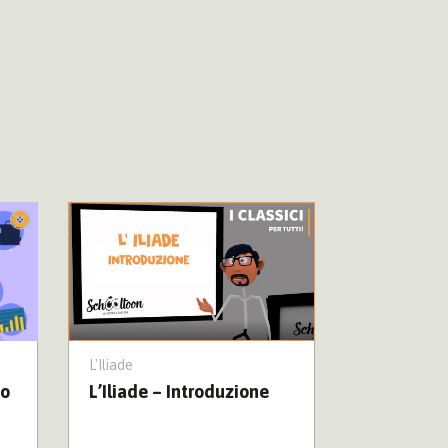
L'Iliade
L'Iliade
io
L’Iliade – Introduzione
L’Iliade –