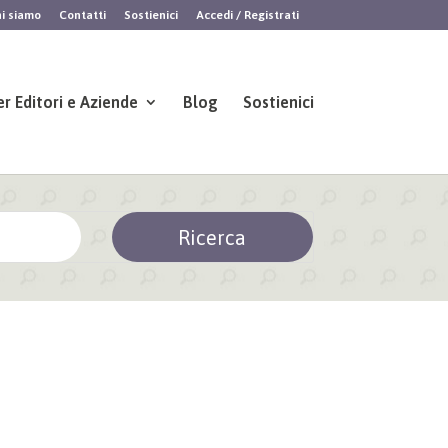
i siamo
Contatti
Sostienici
Accedi / Registrati
er Editori e Aziende
Blog
Sostienici