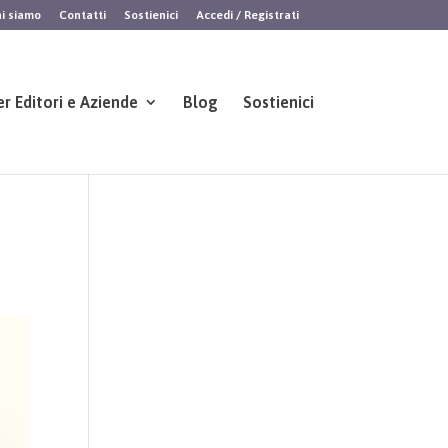
i siamo
Contatti
Sostienici
Accedi / Registrati
er Editori e Aziende
Blog
Sostienici