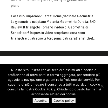
piano
Cosa vuoi imparare? Cerca: Home /isoscele Geometria
La geometria nel piano Materia: Geometria Durata: 6:40
Review: Il triangolo Tornano i video di Geometria di
Schooltoon! In questo video scopriamo cosa sono i
triangoli e quali sono le loro principali caratteristiche!...
Questo sito utilizza cookie tecnici o assimiliati e cookie di
profilazione di terze parti in forma aggregata, per rendere più
agevole la navigazione e garantire la fruizione dei servizi. Per
saperne di più o negare il consenso a tutti o ad alcuni cookie
consulta la nostra Cookie Policy. Chiudendo questo banner, si
acconsente all'uso dei cookie.
Accetto.
Cookie policy