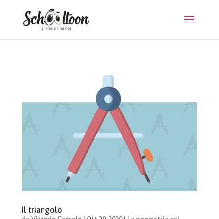
Il triangolo
da
Vittorio Consolo
|
Ott 20, 2020
|
La geometria nel