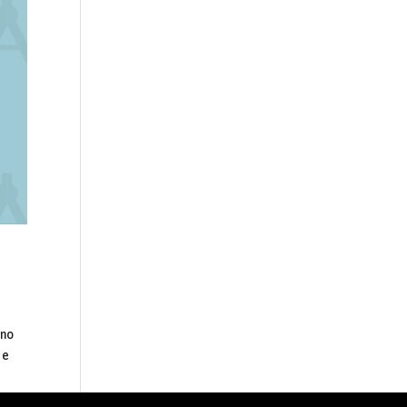
ono
 e