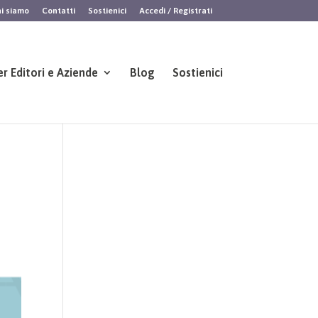
i siamo
Contatti
Sostienici
Accedi / Registrati
er Editori e Aziende
Blog
Sostienici