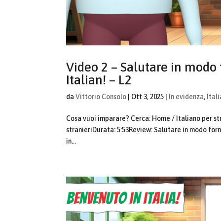
Video 2 – Salutare in modo 
Italian! – L2
da
Vittorio Consolo
|
Ott 3, 2025
|
In evidenza
,
Ital
Cosa vuoi imparare? Cerca: Home / Italiano per stra
stranieriDurata: 5:53Review: Salutare in modo form
in...