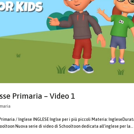
sse Primaria – Video 1
imaria
rimaria / Inglese INGLESE Inglse per i più piccoli Materia: IngleseDurat
oltoon Nuova serie di video di Schooltoon dedicata all’inglese per la...