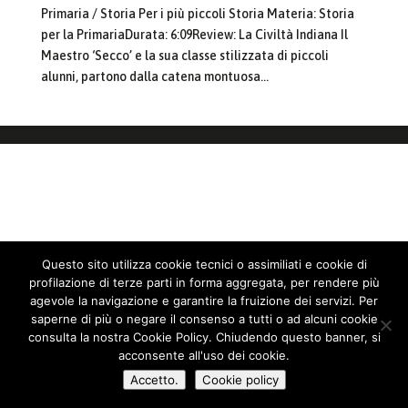
Primaria / Storia Per i più piccoli Storia Materia: Storia
per la PrimariaDurata: 6:09Review: La Civiltà Indiana Il
Maestro ‘Secco’ e la sua classe stilizzata di piccoli
alunni, partono dalla catena montuosa...
Questo sito utilizza cookie tecnici o assimiliati e cookie di
profilazione di terze parti in forma aggregata, per rendere più
agevole la navigazione e garantire la fruizione dei servizi. Per
saperne di più o negare il consenso a tutti o ad alcuni cookie
consulta la nostra Cookie Policy. Chiudendo questo banner, si
acconsente all'uso dei cookie.
Accetto.
Cookie policy