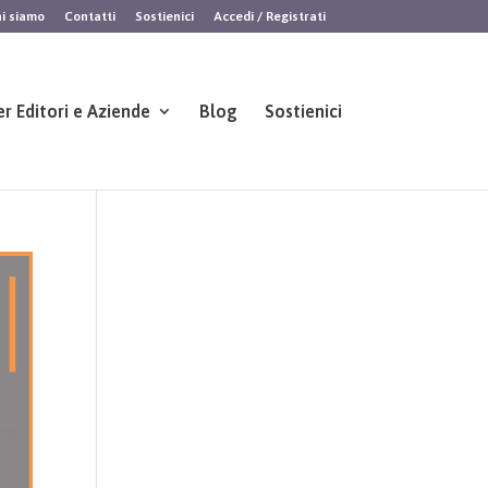
i siamo
Contatti
Sostienici
Accedi / Registrati
er Editori e Aziende
Blog
Sostienici