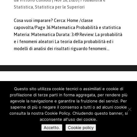
Statistica
,
Statistica per le Superiori
Cosa vuoi imparare? Cerca: Home /classe
capovolta/Page 36 Matematica Probabilità e statistica
Materia: Matematica Durata: 3:49 Review: La probabilità
e i fenomeni aleatori La teoria della probabilità ed i
modelli di analisi dei risultati riguardo fenomeni...
Questo sito utilizza cookie tecnici o assimiliati e cookie di
profilazione di terze parti in forma aggregata, per rendere più
agevole la navigazione e garantire la fruizione dei servizi. Per
saperne di più o negare il consenso a tutti o ad alcuni cookie
consulta la nostra Cookie Policy. Chiudendo questo banner, si
acconsente all'uso dei cookie.
Accetto.
Cookie policy