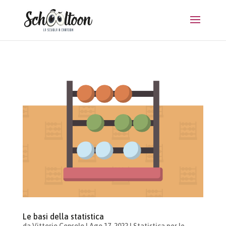
Le basi della statistica
da
Vittorio Consolo
|
Ago 17, 2022
|
Statistica per le