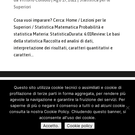
Superiori
Cosa vuoi imparare? Cerca: Home / Lezioni per le
Superiori / Statistica Matematica Probabilità e
statistica Materia: StatisticaDurata: 6:01Review: Le basi
della statistica Raccolta ed analisi di dati,
interpretazione dei risultati, caratteri quantitativi e
caratteri...
Questo sito utilizza cookie tecnici o assimiliati e cookie di
profilazione di terze parti in forma aggregata, per rendere più
agevole la navigazione e garantire la fruizione dei servizi. Per
saperne di più o negare il consenso a tutti o ad alcuni cookie
consulta la nostra Cookie Policy. Chiudendo questo banner, si
acconsente all'uso dei cookie.
Accetto.
Cookie policy